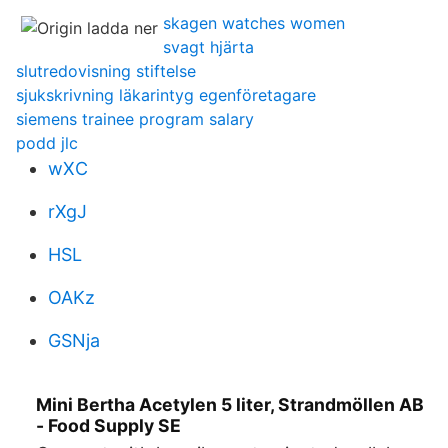
skagen watches women
svagt hjärta
slutredovisning stiftelse
sjukskrivning läkarintyg egenföretagare
siemens trainee program salary
podd jlc
wXC
rXgJ
HSL
OAKz
GSNja
Mini Bertha Acetylen 5 liter, Strandmöllen AB
- Food Supply SE